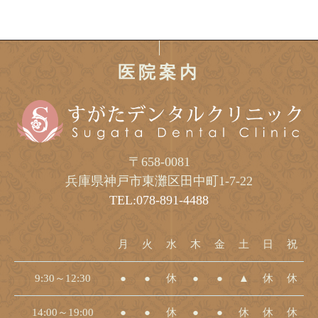
医院案内
〒658-0081
兵庫県神戸市東灘区田中町1-7-22
TEL:078-891-4488
月
火
水
木
金
土
日
祝
9:30～12:30
●
●
休
●
●
▲
休
休
14:00～19:00
●
●
休
●
●
休
休
休