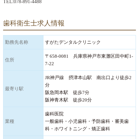
TEL:078-891-4488
歯科衛生士求人情報
勤務先名称
すがたデンタルクリニック
〒658-0081 兵庫県神戸市東灘区田中町1-
住所
7-22
JR神戸線 摂津本山駅 南出口より徒歩2
分
最寄り駅
阪急岡本駅 徒歩7分
阪神青木駅 徒歩20分
歯科医院
業種
一般歯科・小児歯科・予防歯科・審美歯
科・ホワイトニング・矯正歯科