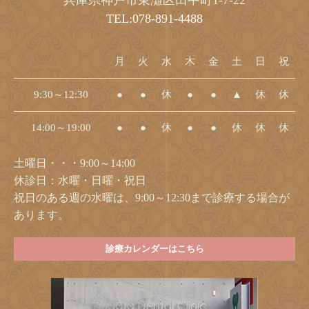
兵庫県神戸市東灘区田中町1-7-22
TEL:078-891-4488
月
火
水
木
金
土
日
祝
9:30～12:30
●
●
休
●
●
▲
休
休
14:00～19:00
●
●
休
●
●
休
休
休
土曜日・・・9:00～14:00
休診日：水曜・日曜・祝日
祝日のある週の水曜は、9:00～12:30まで診療する場合が
あります。
診療カレンダーはこちら