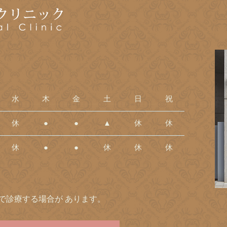
水
木
金
土
日
祝
休
●
●
▲
休
休
休
●
●
休
休
休
0まで診療する場合が あります。