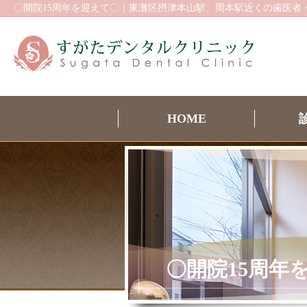
〇開院15周年を迎えて〇｜東灘区摂津本山駅、岡本駅近くの歯医者
HOME
〇開院15周年