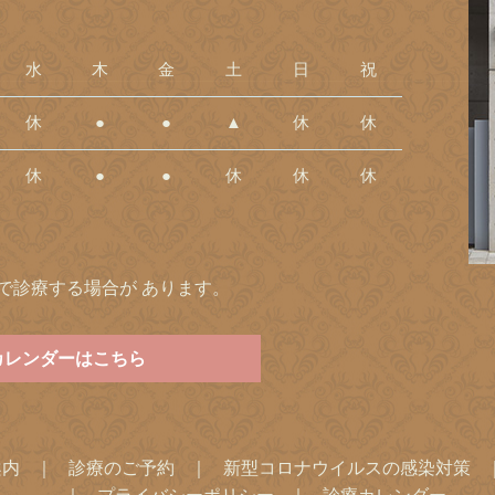
水
木
金
土
日
祝
休
●
●
▲
休
休
休
●
●
休
休
休
0まで診療する場合が あります。
カレンダーはこちら
案内
診療のご予約
新型コロナウイルスの感染対策